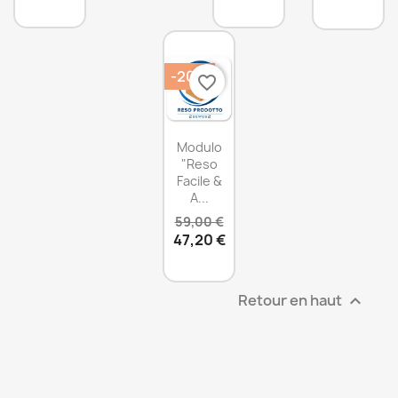
-20%
favorite_border
Modulo
"Reso
Facile &
A...
59,00 €
47,20 €
Retour en haut
