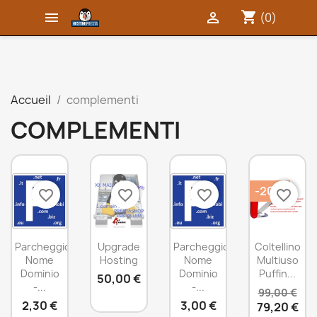
shopping_cart


(0)
Accueil
complementi
COMPLEMENTI
-20%
favorite_border
favorite_border
favorite_border
favorite_border
Parcheggio
Upgrade
Parcheggio
Coltellino
Nome
Hosting
Nome
Multiuso
Dominio
Dominio
Puffin...
50,00 €
-...
-...
99,00 €
2,30 €
3,00 €
79,20 €