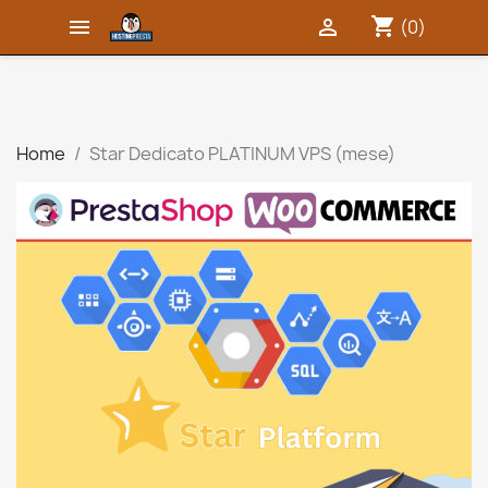
shopping_cart


(0)
Home
Star Dedicato PLATINUM VPS (mese)