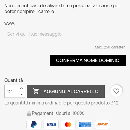
Non dimenticare di salvare la tua personalizzazione per
poter riempire il carrello
www.
Max. 250 caratteri
CONFERMA NOME DOMINIO
Quantità

favorite_border
AGGIUNGI AL CARRELLO
La quantità minima ordinabile per questo prodotto è 12.
Pagamenti sicuri al 100%